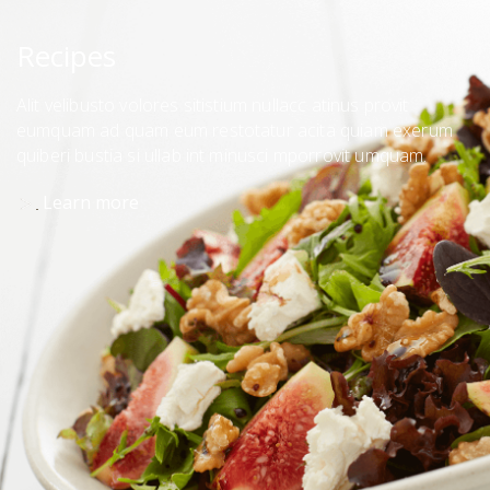
Recipes
Alit velibusto volores sitistium nullacc atinus provit
eumquam ad quam eum restotatur acita quiam exerum
quiberi bustia si ullab int minusci mporrovit umquam.
Learn more