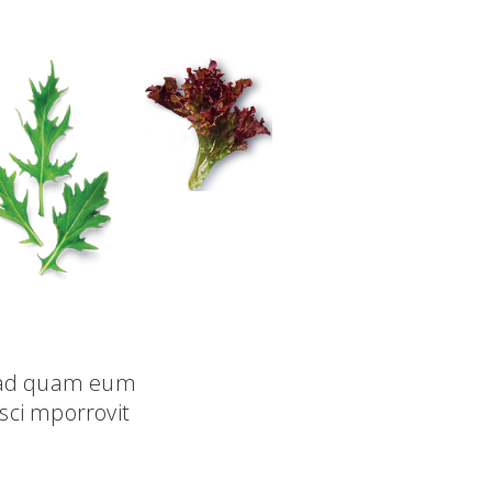
am ad quam eum
sci mporrovit