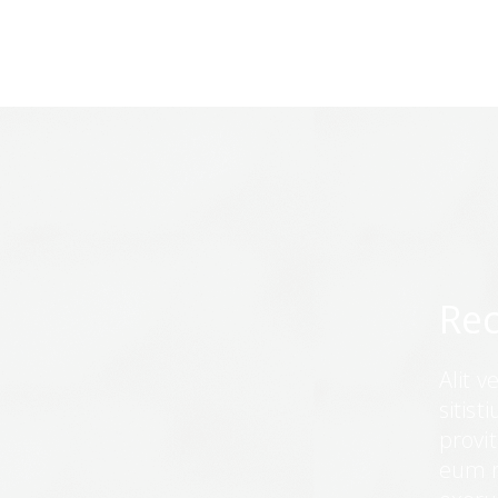
Rec
Alit v
sitist
prov
eum r