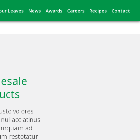
our Leaves
News
Awards
Careers
Recipes
Contact
esale
ucts
busto volores
 nullacc atinus
eumquam ad
m restotatur