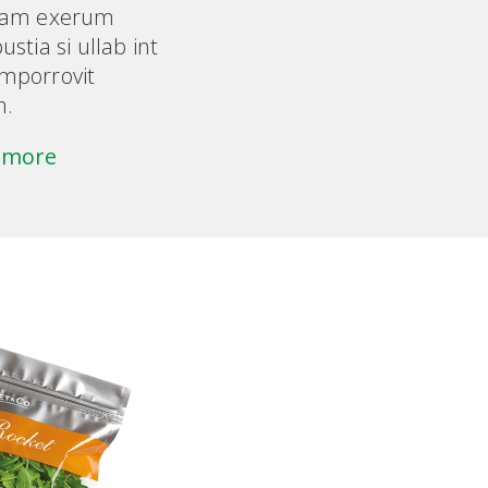
uiam exerum
ustia si ullab int
mporrovit
.
 more