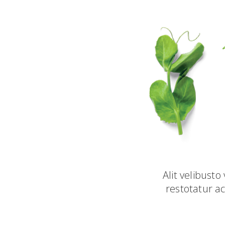
Alit velibust
restotatur a