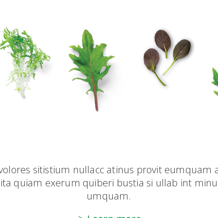
o volores sitistium nullacc atinus provit eumqu
cita quiam exerum quiberi bustia si ullab int minu
umquam.