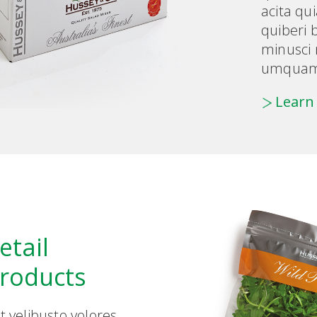
acita q
quiberi b
minusci 
umquam
Learn
etail
roducts
it velibusto volores