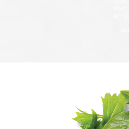
exeru
ullab
umqu
Le