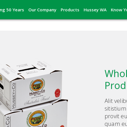
ing 50 Years
Our Company
Products
Hussey WA
Know Y
Whol
Prod
Alit veli
sitistium
provit 
quam eu