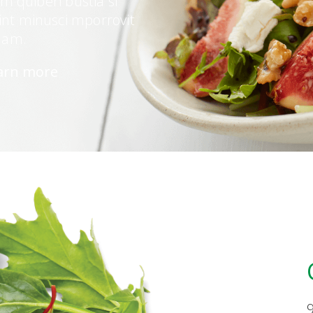
m quiberi bustia si
 int minusci mporrovit
am.
arn more