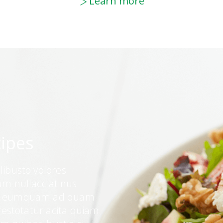
Learn more
ipes
elibusto volores
ium nullacc atinus
it eumquam ad quam
estotatur acita quiam