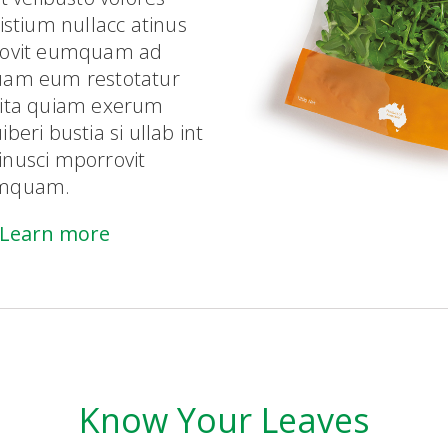
tistium nullacc atinus
rovit eumquam ad
uam eum restotatur
ita quiam exerum
iberi bustia si ullab int
nusci mporrovit
mquam.
Learn more
Know Your Leaves