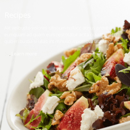
Recipes
Alit velibusto volores sitistium nullacc atinus provit
eumquam ad quam eum restotatur acita quiam exerum
quiberi bustia si ullab int minusci mporrovit umquam.
Learn more